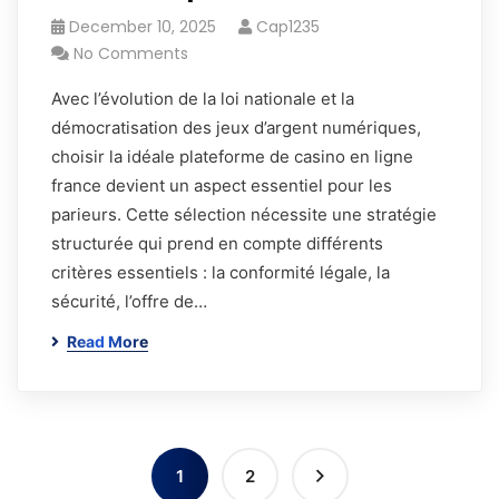
December 10, 2025
Cap1235
No Comments
Avec l’évolution de la loi nationale et la
démocratisation des jeux d’argent numériques,
choisir la idéale plateforme de casino en ligne
france devient un aspect essentiel pour les
parieurs. Cette sélection nécessite une stratégie
structurée qui prend en compte différents
critères essentiels : la conformité légale, la
sécurité, l’offre de…
Read More
1
2