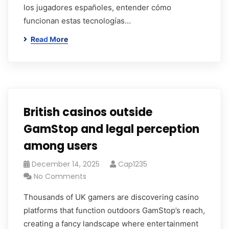
los jugadores españoles, entender cómo
funcionan estas tecnologías…
Read More
British casinos outside
GamStop and legal perception
among users
December 14, 2025
Cap1235
No Comments
Thousands of UK gamers are discovering casino
platforms that function outdoors GamStop’s reach,
creating a fancy landscape where entertainment