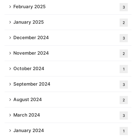
February 2025
3
January 2025
2
December 2024
3
November 2024
2
October 2024
1
September 2024
3
August 2024
2
March 2024
3
January 2024
1