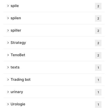
spile
2
spilen
2
spiller
2
Strategy
2
TenoBet
2
texts
1
Trading bot
1
urinary
1
Urologie
1