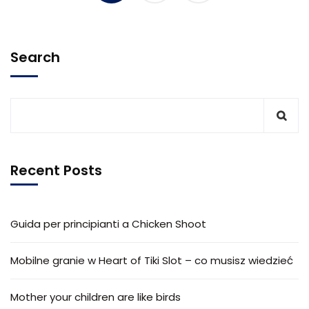
Search
Recent Posts
Guida per principianti a Chicken Shoot
Mobilne granie w Heart of Tiki Slot – co musisz wiedzieć
Mother your children are like birds