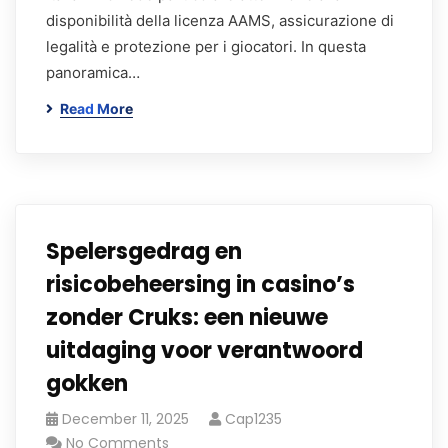
disponibilità della licenza AAMS, assicurazione di
legalità e protezione per i giocatori. In questa
panoramica…
Read More
Spelersgedrag en
risicobeheersing in casino’s
zonder Cruks: een nieuwe
uitdaging voor verantwoord
gokken
December 11, 2025
Cap1235
No Comments